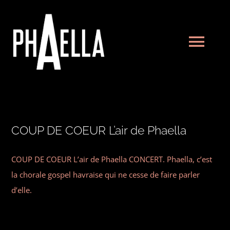
Passer
au
contenu
Tog
Navi
Histoire
Calendrier
COUP DE COEUR L’air de Phaella
COUP DE COEUR L’air de Phaella CONCERT. Phaella, c’est
Photos
la chorale gospel havraise qui ne cesse de faire parler
d’elle.
Articles
Bureau