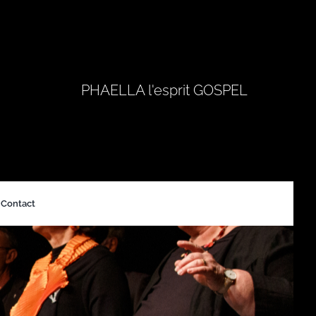
PHAELLA l'esprit GOSPEL
Contact