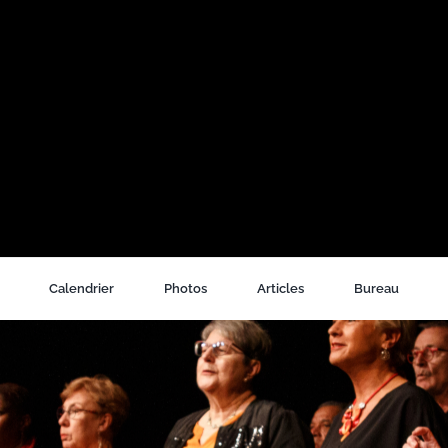
Calendrier
Photos
Articles
Bureau