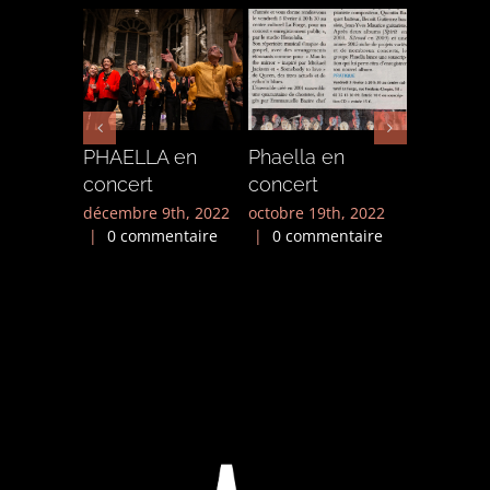
PHAELLA en
Phaella en
Phaella 
concert
concert
concert
dimanch
décembre 9th, 2022
octobre 19th, 2022
|
0 commentaire
|
0 commentaire
l’église
décembre 
|
0 comm